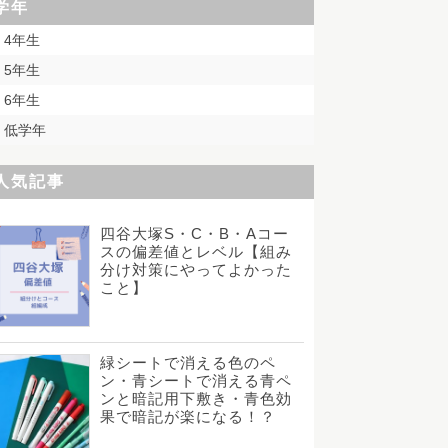
学年
4年生
5年生
6年生
低学年
人気記事
四谷大塚S・C・B・Aコー
スの偏差値とレベル【組み
分け対策にやってよかった
こと】
緑シートで消える色のペ
ン・青シートで消える青ペ
ンと暗記用下敷き・青色効
果で暗記が楽になる！？