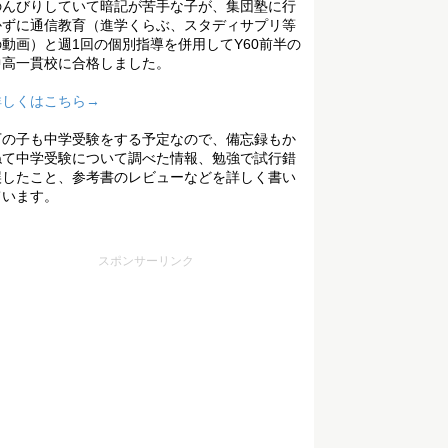
のんびりしていて暗記が苦手な子が、集団塾に行
かずに通信教育（進学くらぶ、スタディサプリ等
の動画）と週1回の個別指導を併用してY60前半の
中高一貫校に合格しました。
詳しくはこちら→
下の子も中学受験をする予定なので、備忘録もか
ねて中学受験について調べた情報、勉強で試行錯
誤したこと、参考書のレビューなどを詳しく書い
ています。
スポンサーリンク