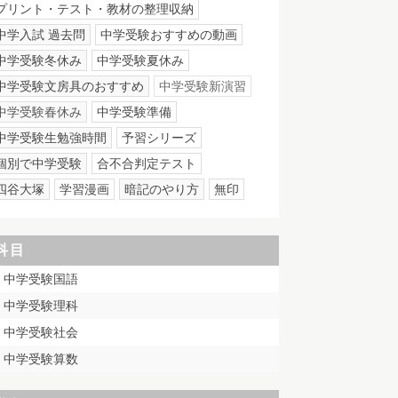
プリント・テスト・教材の整理収納
中学入試 過去問
中学受験おすすめの動画
中学受験冬休み
中学受験夏休み
中学受験文房具のおすすめ
中学受験新演習
中学受験春休み
中学受験準備
中学受験生勉強時間
予習シリーズ
個別で中学受験
合不合判定テスト
四谷大塚
学習漫画
暗記のやり方
無印
科目
中学受験国語
中学受験理科
中学受験社会
中学受験算数