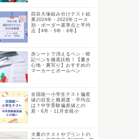
四谷大塚組み分けテスト結
果2024年・2023年コース
別・ボーダー基準点と平均
点【4年・5年・6年】
赤シートで消えるペン・暗
記ペンを徹底比較！【書き
心地・裏写り】おすすめの
マーカーとボールペン
全国統一小学生テスト偏差
値の目安と難易度・平均点
は？中学受験偏差値との
差・6月・11月全統小
大量のテストやプリントの