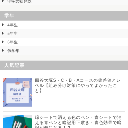
中学受験算数
学年
4年生
5年生
6年生
低学年
人気記事
四谷大塚S・C・B・Aコースの偏差値とレ
ベル【組み分け対策にやってよかったこ
と】
緑シートで消える色のペン・青シートで消
える青ペンと暗記用下敷き・青色効果で暗
記が楽になる！？