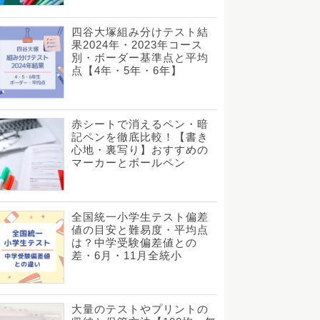
四谷大塚組み分けテスト結
果2024年・2023年コース
別・ボーダー基準点と平均
点【4年・5年・6年】
赤シートで消えるペン・暗
記ペンを徹底比較！【書き
心地・裏写り】おすすめの
マーカーとボールペン
全国統一小学生テスト偏差
値の目安と難易度・平均点
は？中学受験偏差値との
差・6月・11月全統小
大量のテストやプリントの