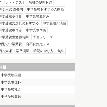
プリント・テスト・教材の整理収納
中学入試 過去問
中学受験おすすめの動画
中学受験冬休み
中学受験夏休み
中学受験文房具のおすすめ
中学受験新演習
中学受験春休み
中学受験準備
中学受験生勉強時間
予習シリーズ
個別で中学受験
合不合判定テスト
四谷大塚
学習漫画
暗記のやり方
無印
科目
中学受験国語
中学受験理科
中学受験社会
中学受験算数