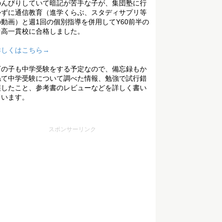
のんびりしていて暗記が苦手な子が、集団塾に行
かずに通信教育（進学くらぶ、スタディサプリ等
の動画）と週1回の個別指導を併用してY60前半の
中高一貫校に合格しました。
詳しくはこちら→
下の子も中学受験をする予定なので、備忘録もか
ねて中学受験について調べた情報、勉強で試行錯
誤したこと、参考書のレビューなどを詳しく書い
ています。
スポンサーリンク