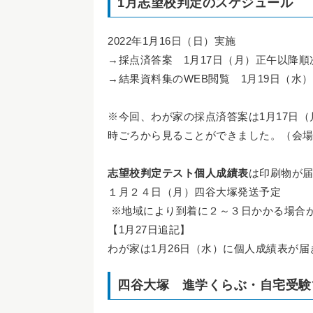
1月志望校判定のスケジュール
2022年1月16日（日）実施
→採点済答案 1月17日（月）正午以降順
→結果資料集のWEB閲覧 1月19日（水
※今回、わが家の採点済答案は1月17日（
時ごろから見ることができました。（会
志望校判定テスト個人成績表
は印刷物が届
１月２４日（月）四谷大塚発送予定
※地域により到着に２～３日かかる場合
【1月27日追記】
わが家は1月26日（水）に個人成績表が届
四谷大塚 進学くらぶ・自宅受験