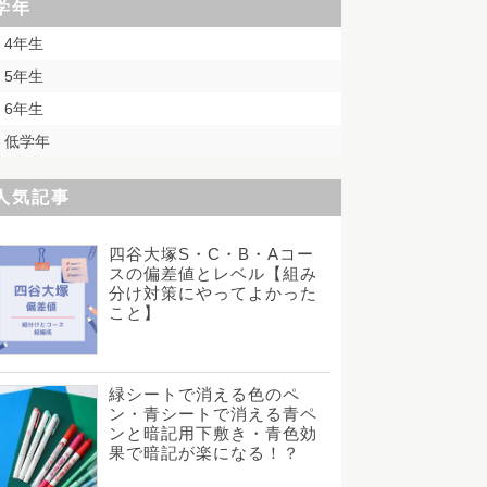
学年
4年生
5年生
6年生
低学年
人気記事
四谷大塚S・C・B・Aコー
スの偏差値とレベル【組み
分け対策にやってよかった
こと】
緑シートで消える色のペ
ン・青シートで消える青ペ
ンと暗記用下敷き・青色効
果で暗記が楽になる！？