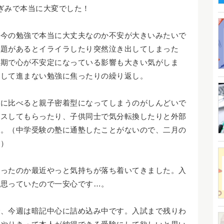
ぎみで本当に大変でした！
、今の勉強で本当に大丈夫なのか不安が大きいみたいで
問題があるとイライラしたり突然泣き出してしまった
長期で心が不安定になっている影響も大きい気がしま
として進まない勉強に焦ったりの繰り返し。
子に比べると親子密着型になってしまうのがしんどいで
イスしてもらったり、子供同士で気分転換したりと外部
い。（中学受験の塾に通塾したことがないので、二月の
＾）
直ったのか最近やっと気持ちが落ち着いてきました。入
と思っていたので一安心です…。
で、今週は暗記中心に詰め込み中です。入試まで残りわ