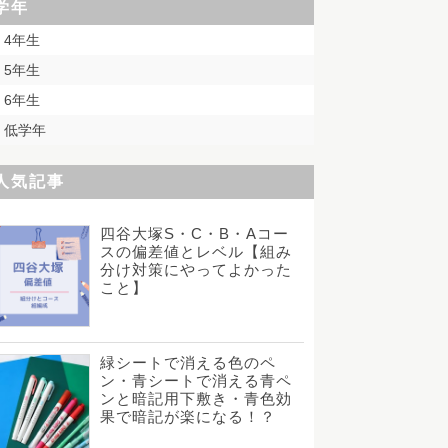
学年
4年生
5年生
6年生
低学年
人気記事
四谷大塚S・C・B・Aコー
スの偏差値とレベル【組み
分け対策にやってよかった
こと】
緑シートで消える色のペ
ン・青シートで消える青ペ
ンと暗記用下敷き・青色効
果で暗記が楽になる！？