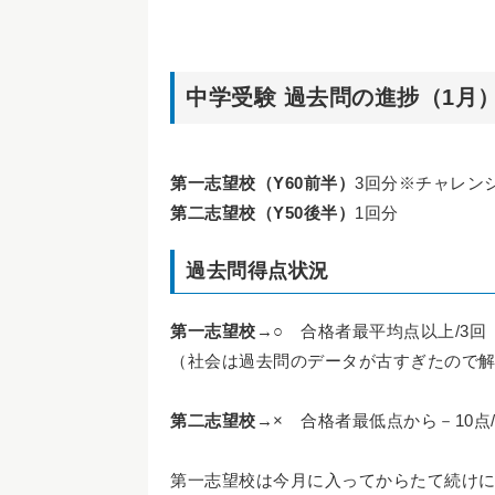
中学受験 過去問の進捗（1月
第一志望校（Y60前半）
3回分※チャレ
第二志望校（Y50後半）
1回分
過去問得点状況
第一志望校
→○ 合格者最平均点以上/3回
（社会は過去問のデータが古すぎたので
第二志望校
→× 合格者最低点から－10点/
第一志望校は今月に入ってからたて続け