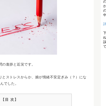
問の進捗と近況です。
りとストレスからか、娘が情緒不安定ぎみ（？）にな
せんでした。