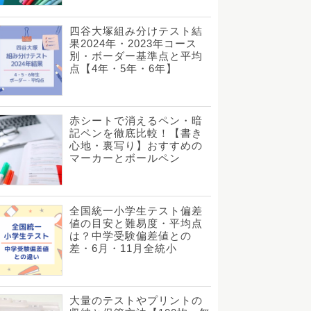
四谷大塚組み分けテスト結
果2024年・2023年コース
別・ボーダー基準点と平均
点【4年・5年・6年】
赤シートで消えるペン・暗
記ペンを徹底比較！【書き
心地・裏写り】おすすめの
マーカーとボールペン
全国統一小学生テスト偏差
値の目安と難易度・平均点
は？中学受験偏差値との
差・6月・11月全統小
大量のテストやプリントの