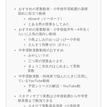
おすすめの算数動画・小学校学習範囲の基礎
固めに役立つ動画
eboard（イーボード）
とある男が授業をしてみた
おすすめの算数動画・小学校低学年～4年生く
らいに人気の面白い動画
小島よしおのおっぱっぴー小学校
さんすう刑事ゼロ（Eテレ）
中学受験算数動画のおすすめ
みやじいラボ
三つ星の授業あります。
きょうこ先生のはじめまして受験
算数
中学受験算数・特殊算で悩んだときに活用し
ている
YouTube
動画
予習シリーズの解説・
YouTube
動
画
スタディサプリ算数は小学校範囲から中学受
験算数まで勉強できる
スタサプ算数基本講座（小学校算