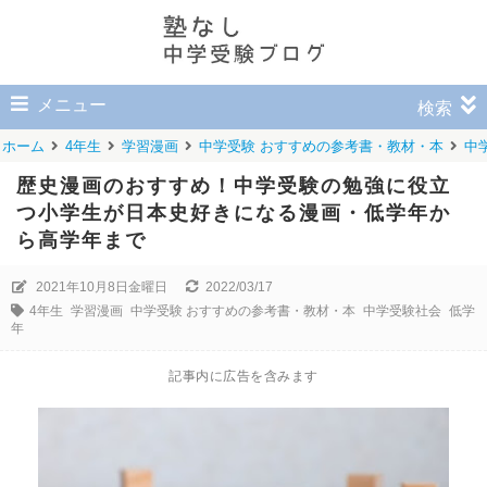
メニュー
検索
ホーム
4年生
学習漫画
中学受験 おすすめの参考書・教材・本
中
歴史漫画のおすすめ！中学受験の勉強に役立
つ小学生が日本史好きになる漫画・低学年か
ら高学年まで
2021年10月8日金曜日
2022/03/17
4年生
学習漫画
中学受験 おすすめの参考書・教材・本
中学受験社会
低学
年
記事内に広告を含みます